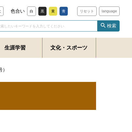
色合い
大
白
黒
黄
青
リセット
language
検索
生涯学習
文化・スポーツ
3号）