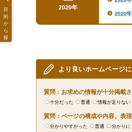
2020年
目
2020
的
か
ら
探
す
より良いホームページ
質問：お求めの情報が十分掲載さ
十分だった
普通
情報が足りない
質問：ページの構成や内容、表現
分かりやすかった
普通
分かりに