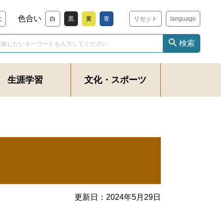
色合い
大
白
黒
黄
青
リセット
language
検索
生涯学習
文化・スポーツ
更新日：
2024年5月29日