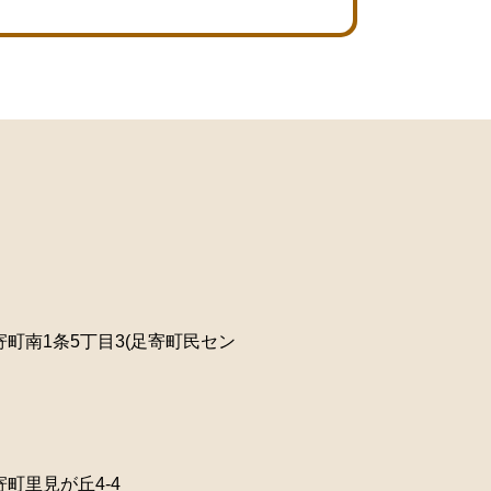
町南1条5丁目3(足寄町民セン
町里見が丘4-4