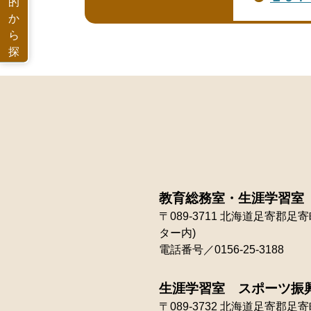
的
か
ら
探
す
教育総務室・生涯学習室
〒089-3711
北海道足寄郡足寄町
ター内)
電話番号／0156-25-3188
生涯学習室 スポーツ振
〒089-3732
北海道足寄郡足寄町