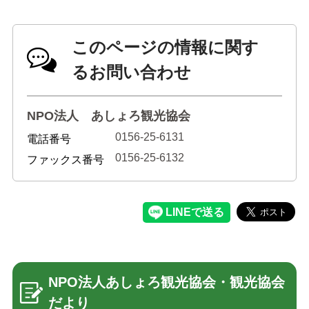
特産品
English
このページの情報に関す
オンライン販売
るお問い合わせ
NPO法人 あしょろ観光協会
文字サイズ
0156-25-6131
電話番号
標準
拡大
0156-25-6132
ファックス番号
色合い
白
黒
黄
青
リセット
NPO法人あしょろ観光協会・観光協会
language
だより