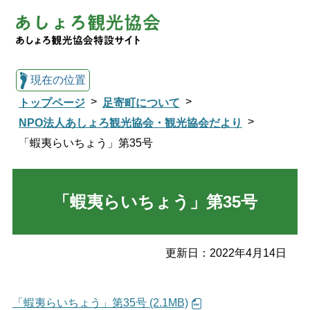
現在の位置
トップページ
足寄町について
NPO法人あしょろ観光協会・観光協会だより
「蝦夷らいちょう」第35号
総合トップへ戻る
「蝦夷らいちょう」第35号
観光協会トップ
足寄町について
観光スポット
更新日：
2022年4月14日
イベント
温泉・宿
「蝦夷らいちょう」第35号 (2.1MB)