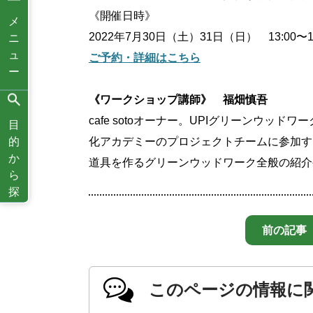
《開催日時》
メ
2022年7月30日（土）31日（日） 13:00〜16
ニ
ュ
ご予約・詳細はこちら
ー
《ワークショップ講師》 福畑慎吾
cafe sotoオーナー。UPIグリーンウ
目
的
化アカデミーのプロジェクトチームに参加す
か
道具を作るグリーンウッドワーク全般の紹介
ら
探
す
前の記事
このページの情報に