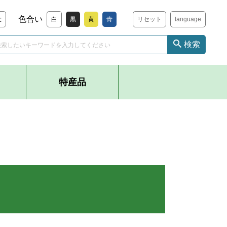
色合い
大
白
黒
黄
青
リセット
language
検索
特産品
り