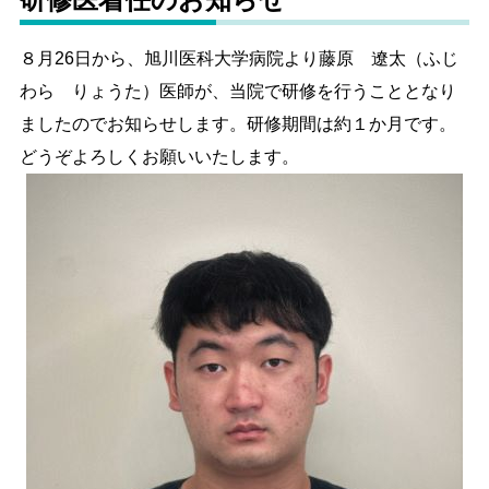
職員採用情報
病院概要
８月26日から、旭川医科大学病院より藤原 遼太（ふじ
わら りょうた）医師が、当院で研修を行うこととなり
ましたのでお知らせします。研修期間は約１か月です。
文字サイズ
どうぞよろしくお願いいたします。
標準
拡大
色合い
白
黒
黄
青
リセット
language
閉じる