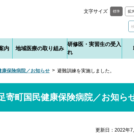
文字サイズ
標準
拡
研修医・実習生の受入
案内
地域医療の取り組み
れ
健康保険病院／お知らせ
避難訓練を実施しました。
足寄町国民健康保険病院／お知ら
更新日：
2022年