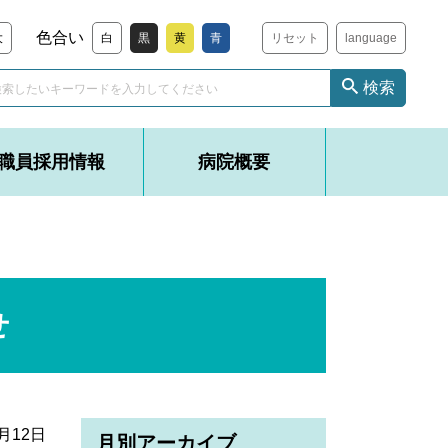
色合い
大
白
黒
黄
青
リセット
language
検索
職員採用情報
病院概要
せ
7月12日
月別アーカイブ