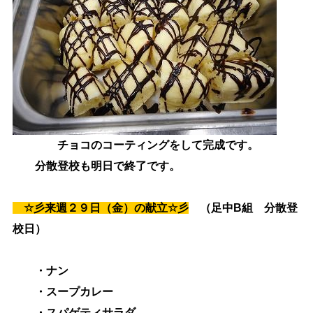
チョコのコーティングをして完成です。
分散登校も明日で終了です。
☆
彡来週２９日（金）の献立
☆
彡
（足中B組 分散
登
校日）
・ナン
・スープカレー
・スパゲティサラダ