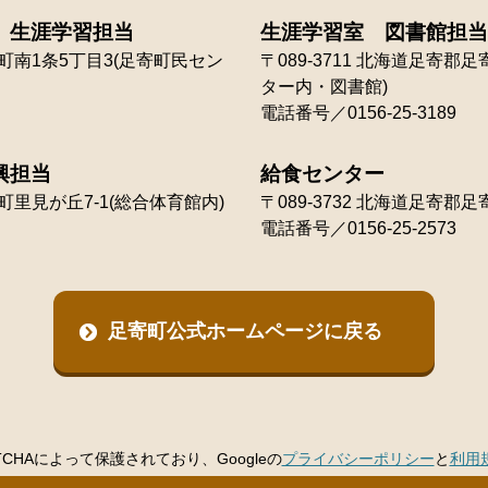
 生涯学習担当
生涯学習室 図書館担当
南1条5丁目3(足寄町民セン
〒089-3711
北海道足寄郡足寄
ター内・図書館)
電話番号／0156-25-3189
興担当
給食センター
里見が丘7-1(総合体育館内)
〒089-3732
北海道足寄郡足寄
電話番号／0156-25-2573
足寄町公式ホームページに戻る
TCHAによって保護されており、Googleの
プライバシーポリシー
と
利用