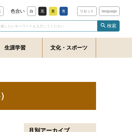
色合い
大
白
黒
黄
青
リセット
language
検索
生涯学習
文化・スポーツ
事）
月別アーカイブ