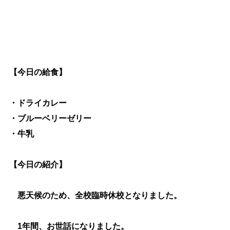
生涯学習
文化・スポーツ
文字サイズ
【今日の給食】
標準
拡大
色合い
・ドライカレー
・ブルーベリーゼリー
白
黒
黄
青
・牛乳
リセット
【今日の紹介】
language
悪天候のため、全校臨時休校となりました。
閉じる
1年間、お世話になりました。