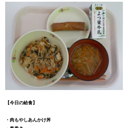
生涯学習
文化・スポーツ
文字サイズ
標準
拡大
色合い
白
黒
黄
青
リセット
【今日の給食】
language
・肉もやしあんかけ丼
閉じる