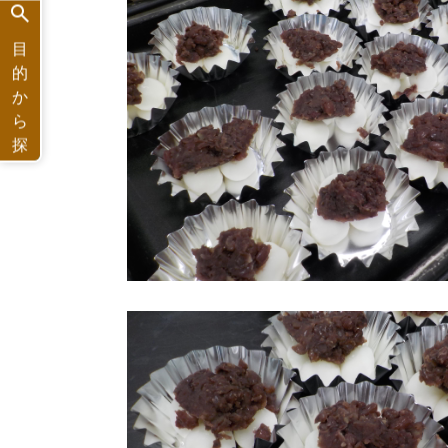
目
的
か
ら
探
す