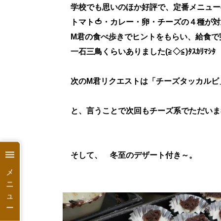
学校でも思いのほか好評で、定番メニュー
トマト🍅・カレー・卵・チーズの４種が対
M君の食べ歩きでヒントをもらい、給食で
一石三鳥くらいありました(≧◇≦)ﾀｽｶﾘﾏｼﾀ
次のM君リクエストは「チーズタッカル
と、言うことで次回もチーズ系でただいま
そして、 冬至のデザート付き～。
メ
ニ
ュ
ー