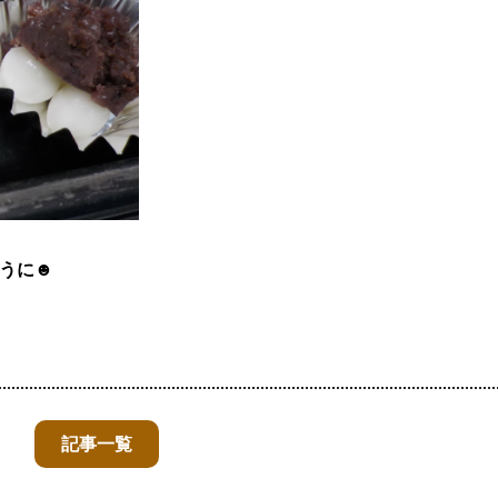
うに☻
記事一覧