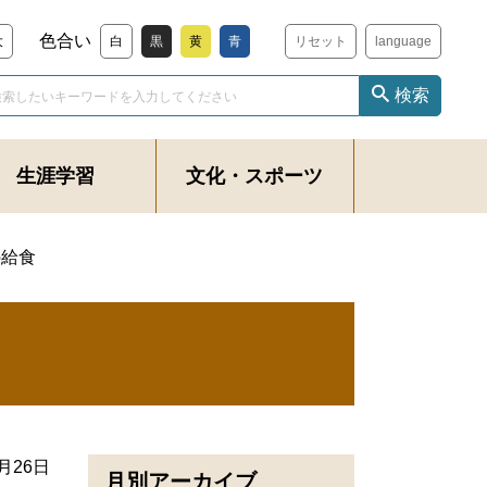
色合い
大
白
黒
黄
青
リセット
language
検索
生涯学習
文化・スポーツ
の給食
2月26日
月別アーカイブ