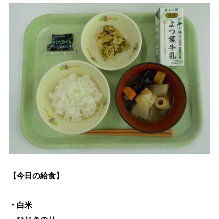
生涯学習
文化・スポーツ
文字サイズ
標準
拡大
色合い
白
黒
黄
青
リセット
【今日の給食】
language
・白米
閉じる