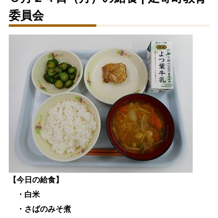
委員会
生涯学習
文化・スポーツ
文字サイズ
標準
拡大
色合い
白
黒
黄
青
リセット
language
【今日の給食】
・白米
閉じる
・さばのみそ煮