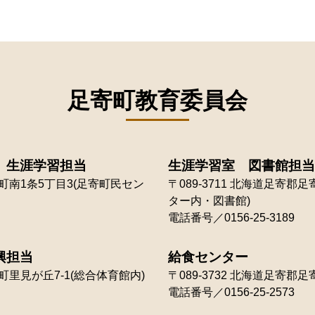
足寄町教育委員会
 生涯学習担当
生涯学習室 図書館担当
南1条5丁目3(足寄町民セン
〒089-3711
北海道足寄郡足寄
ター内・図書館)
電話番号／0156-25-3189
興担当
給食センター
里見が丘7-1(総合体育館内)
〒089-3732
北海道足寄郡足寄
電話番号／0156-25-2573