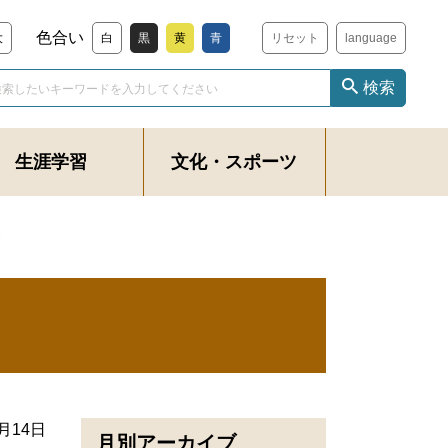
色合い
大
白
黒
黄
青
リセット
language
検索
生涯学習
文化・スポーツ
食
3月14日
月別アーカイブ