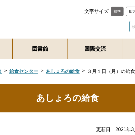
文字サイズ
標準
拡
き
図書館
国際交流
き
給食センター
あしょろの給食
３月１日（月）の給
あしょろの給食
更新日：
2021年