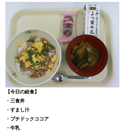
生涯学習
文化・スポーツ
文字サイズ
標準
拡大
色合い
白
黒
黄
青
リセット
【今日の給食】
・三食丼
language
・すまし汁
・プチドックココア
閉じる
・牛乳