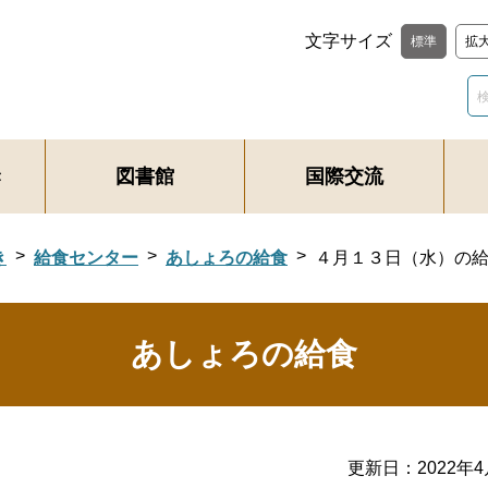
文字サイズ
標準
拡
き
図書館
国際交流
き
給食センター
あしょろの給食
４月１３日（水）の
あしょろの給食
更新日：
2022年