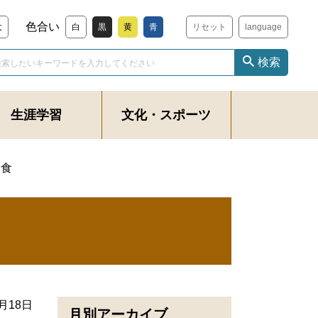
色合い
大
白
黒
黄
青
リセット
language
検索
生涯学習
文化・スポーツ
給食
4月18日
月別アーカイブ