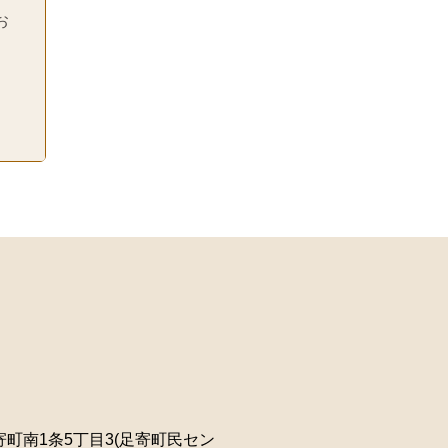
お
町南1条5丁目3(足寄町民セン