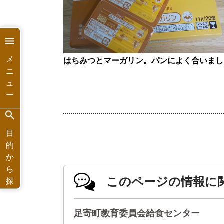
メ
はちみつとマーガリン。
パンによく合いまし
ニ
ュ
ー
目
的
か
ら
このページの情報に
探
す
足寄町教育委員会給食センター