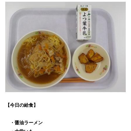
生涯学習
文化・スポーツ
文字サイズ
標準
拡大
色合い
白
黒
黄
青
リセット
【今日の給食】
language
・醤油ラーメン
閉じる