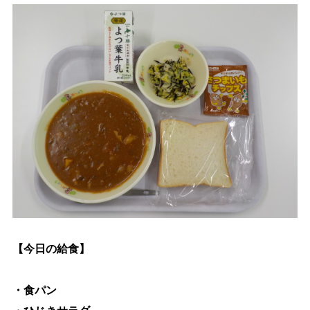
生涯学習
文化・スポーツ
文字サイズ
標準
拡大
色合い
白
黒
黄
青
リセット
【今日の給食】
language
・食パン
閉じる