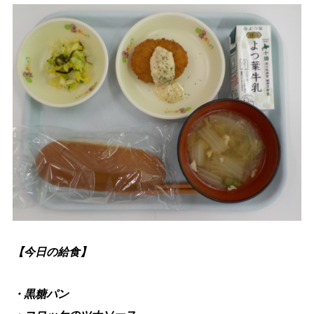
生涯学習
文化・スポーツ
文字サイズ
標準
拡大
色合い
白
黒
黄
青
リセット
【今日の給食】
language
・黒糖パン
閉じる