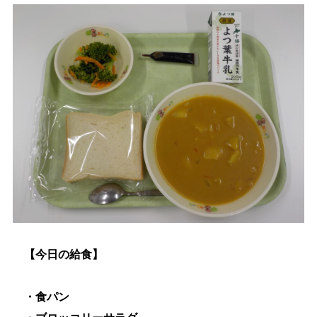
生涯学習
文化・スポーツ
文字サイズ
標準
拡大
色合い
白
黒
黄
青
リセット
【今日の給食】
language
・食パン
閉じる