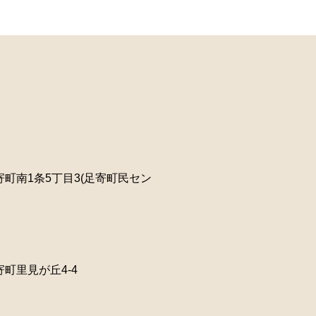
町南1条5丁目3(足寄町民セン
町里見が丘4-4