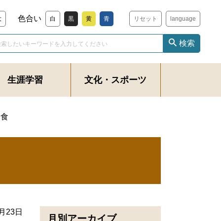
色合い
大
白
黒
黄
青
リセット
language
検索
生涯学習
文化・スポーツ
給食
7月23日
月別アーカイブ