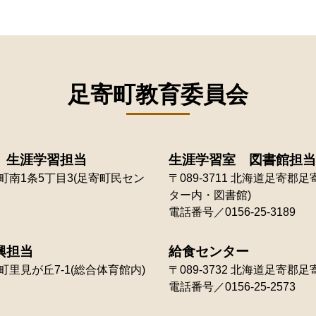
足寄町教育委員会
 生涯学習担当
生涯学習室 図書館担当
南1条5丁目3(足寄町民セン
〒089-3711
北海道足寄郡足寄
ター内・図書館)
電話番号／0156-25-3189
興担当
給食センター
里見が丘7-1(総合体育館内)
〒089-3732
北海道足寄郡足寄
電話番号／0156-25-2573