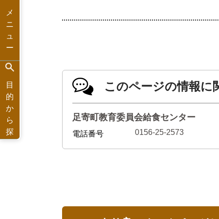
メ
ニ
ュ
ー
このページの情報に
目
的
か
足寄町教育委員会給食センター
ら
探
0156-25-2573
電話番号
す