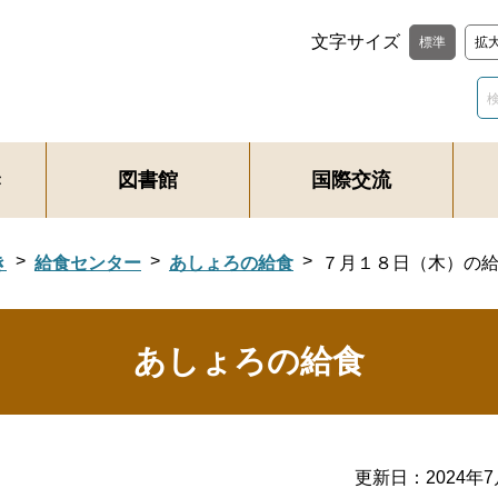
文字サイズ
標準
拡
き
図書館
国際交流
き
給食センター
あしょろの給食
７月１８日（木）の
あしょろの給食
更新日：
2024年