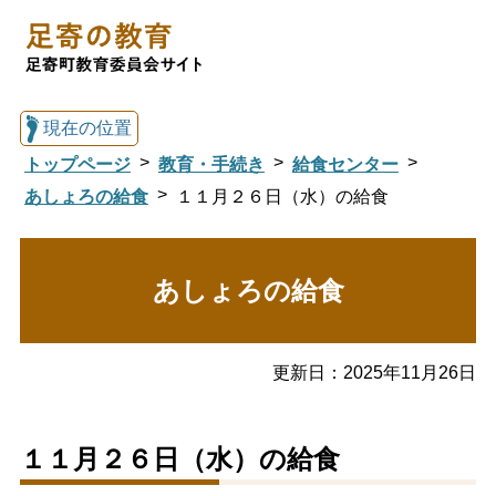
現在の位置
トップページ
教育・手続き
給食センター
あしょろの給食
１１月２６日（水）の給食
総合トップへ戻る
あしょろの給食
足寄の教育トップ
更新日：
2025年11月26日
教育委員会について
教育・手続き
１１月２６日（水）の給食
図書館
国際交流