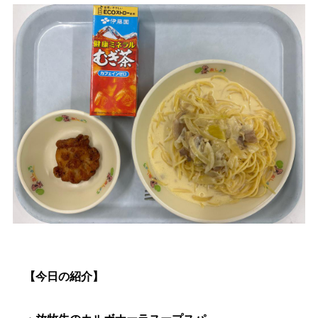
生涯学習
文化・スポーツ
文字サイズ
標準
拡大
色合い
白
黒
黄
青
リセット
language
【今日の紹介】
閉じる