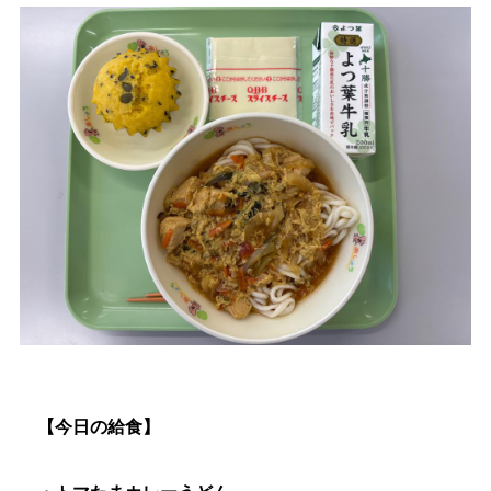
生涯学習
文化・スポーツ
文字サイズ
標準
拡大
色合い
白
黒
黄
青
リセット
language
【今日の給食】
閉じる