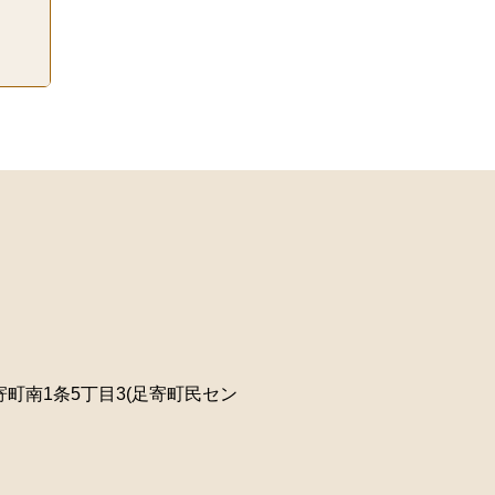
町南1条5丁目3(足寄町民セン