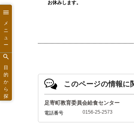
お休みします。
メ
ニ
ュ
ー
目
的
か
このページの情報に
ら
探
足寄町教育委員会給食センター
す
0156-25-2573
電話番号