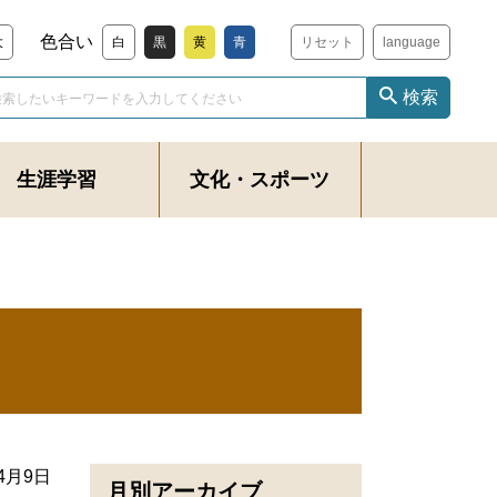
色合い
大
白
黒
黄
青
リセット
language
検索
生涯学習
文化・スポーツ
食
年4月9日
月別アーカイブ