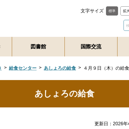
文字サイズ
標準
拡
き
図書館
国際交流
き
給食センター
あしょろの給食
４月９日（木）の給
あしょろの給食
更新日：
2026