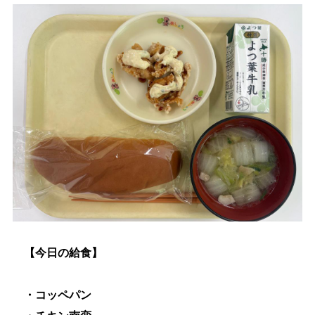
生涯学習
文化・スポーツ
文字サイズ
標準
拡大
色合い
白
黒
黄
青
リセット
【今日の給食】
language
・コッペパン
閉じる