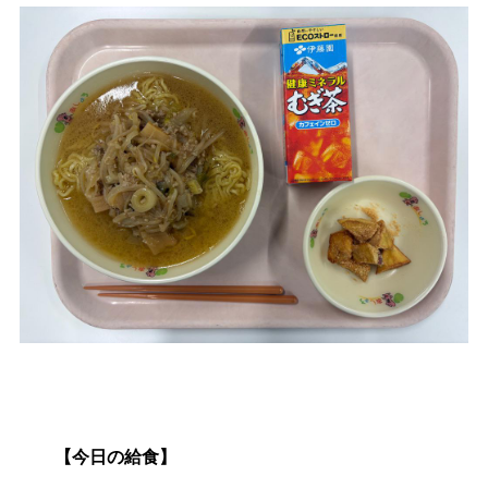
生涯学習
文化・スポーツ
文字サイズ
標準
拡大
色合い
白
黒
黄
青
リセット
language
【今日の給食】
閉じる