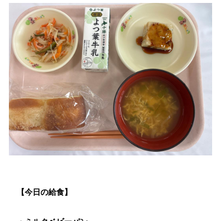
生涯学習
文化・スポーツ
文字サイズ
標準
拡大
色合い
白
黒
黄
青
リセット
language
【今日の給食】
閉じる